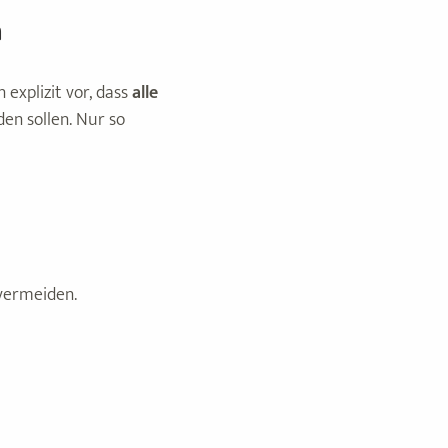
n
explizit vor, dass
alle
en sollen. Nur so
 vermeiden.