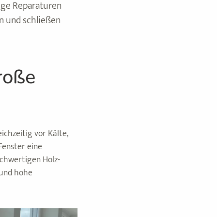
lige Reparaturen
en und schließen
große
ichzeitig vor Kälte,
Fenster eine
ochwertigen Holz-
 und hohe